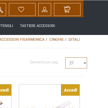
UTENSILI
TASTIERE ACCESSORI
ACCESSORI FISARMONICA
CINGHIE
DITALI
Elementi per pag
ccedi
Accedi