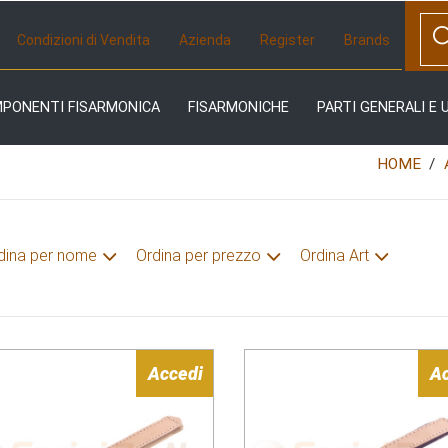
Condizioni di Vendita
Azienda
Register
Brands
MPONENTI FISARMONICA
FISARMONICHE
PARTI GENERALI E 
HOME
dina per nome
Ordina per prezzo
Ordina Art
Accedi
A