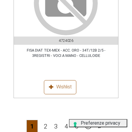
4724026
FISA DIAT TEX-MEX - ACC. ORO - 34T/12B 2/5 -
3REGISTRI - VOCI A MANO - CELLULOIDE
Wishlist
1
2
3
4
5