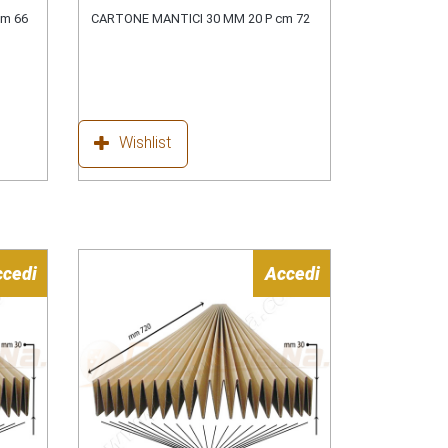
cm 66
CARTONE MANTICI 30 MM 20 P cm 72
Wishlist
ccedi
Accedi