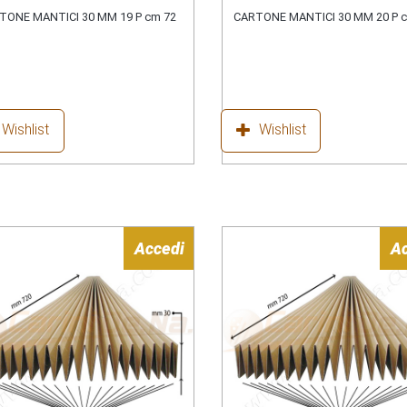
TONE MANTICI 30 MM 19 P cm 72
CARTONE MANTICI 30 MM 20 P 
Wishlist
Wishlist
Accedi
A