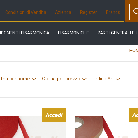
Condizioni di Vendita
Azienda
Register
Brands
MPONENTI FISARMONICA
FISARMONICHE
PARTI GENERALI E 
HO
dina per nome
Ordina per prezzo
Ordina Art
Accedi
A