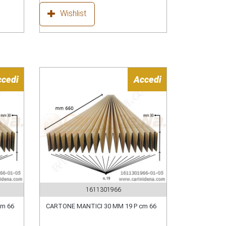
Wishlist
ccedi
Accedi
1611301966
cm 66
CARTONE MANTICI 30 MM 19 P cm 66