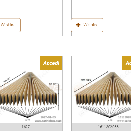
Wishlist
Wishlist
Accedi
A
1627
1611302066