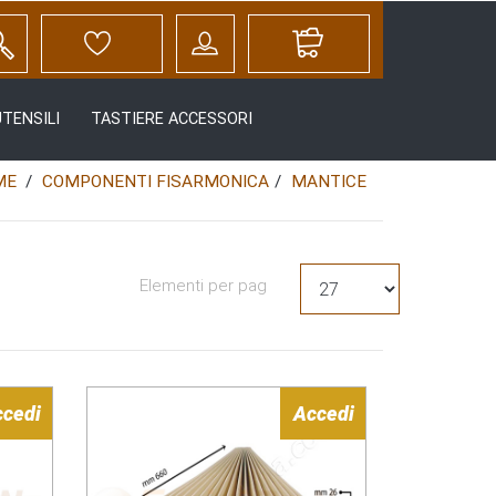
UTENSILI
TASTIERE ACCESSORI
ME
COMPONENTI FISARMONICA
MANTICE
Elementi per pag
ccedi
Accedi