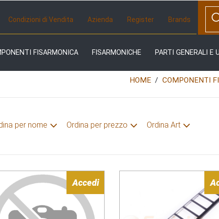
Condizioni di Vendita
Azienda
Register
Brands
MPONENTI FISARMONICA
FISARMONICHE
PARTI GENERALI E 
HOME
COMPONENTI F
dina per nome
Ordina per prezzo
Ordina Art
Accedi
A