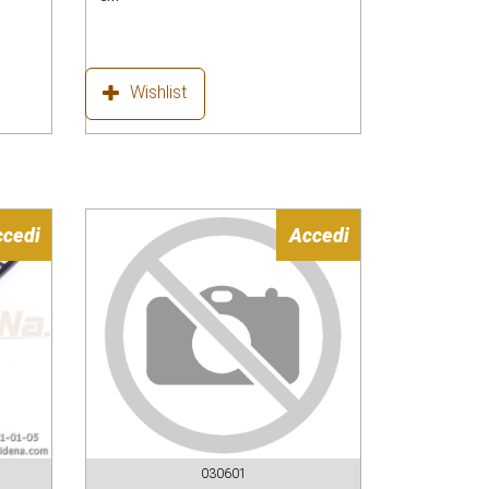
Wishlist
ccedi
Accedi
030601