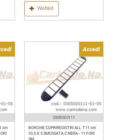
Wishlist
ccedi
Accedi
0305020111
1 cm
BORCHIE COPRIREGISTRI ALL T11 cm
FORI
33,5 X 5 SMUSSATA C.NERA - 11 FORI
SM