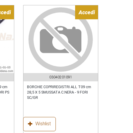
ccedi
Accedi
03040201091
9 cm
BORCHIE COPRIREGISTRI ALL T09 cm
ORI PS
28,5 X 5 SMUSSATA C.NERA - 9 FORI
SC/GR
Wishlist