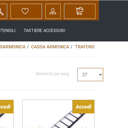
UTENSILI
TASTIERE ACCESSORI
ISARMONICA
CASSA ARMONICA
TRAFORO
Elementi per pag
ccedi
Accedi