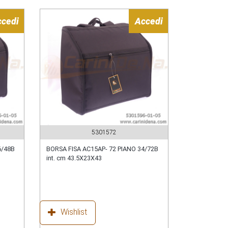
ccedi
Accedi
5301572
6/48B
BORSA FISA AC15AP- 72 PIANO 34/72B
int. cm 43.5X23X43
Wishlist