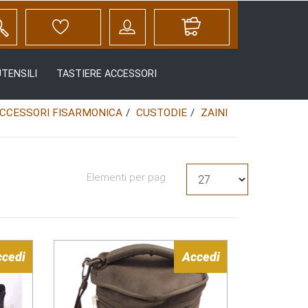
UTENSILI
TASTIERE ACCESSORI
CCESSORI FISARMONICA
CUSTODIE
ZAINI
Elementi per pag
ccedi
Accedi