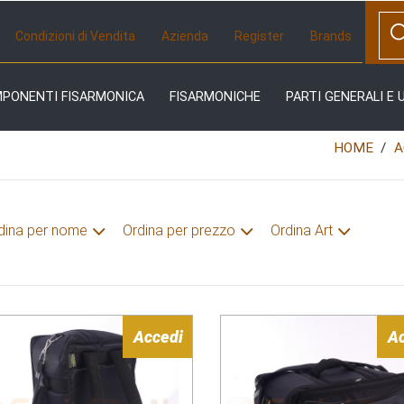
Condizioni di Vendita
Azienda
Register
Brands
MPONENTI FISARMONICA
FISARMONICHE
PARTI GENERALI E 
HOME
A
dina per nome
Ordina per prezzo
Ordina Art
Accedi
A