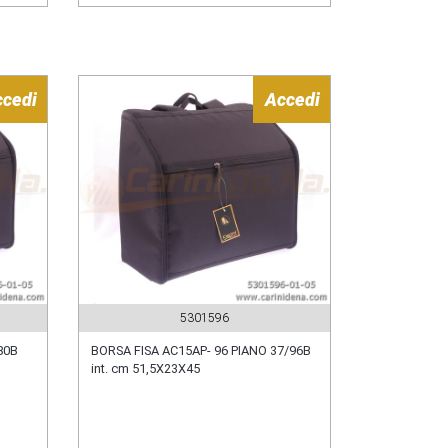
ccedi
Accedi
5301596
80B
BORSA FISA AC15AP- 96 PIANO 37/96B
int. cm 51,5X23X45