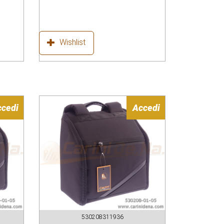
Wishlist
ccedi
Accedi
530208311936