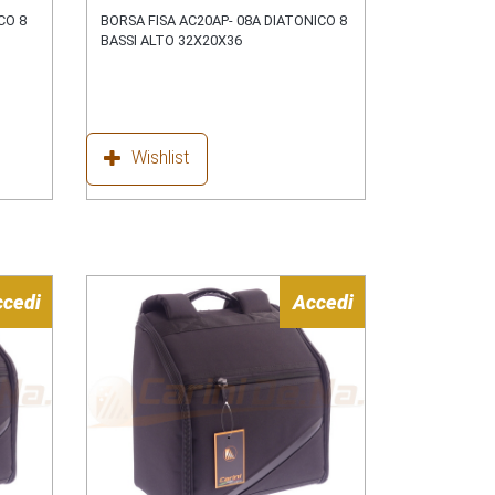
CO 8
BORSA FISA AC20AP- 08A DIATONICO 8
BASSI ALTO 32X20X36
Wishlist
ccedi
Accedi