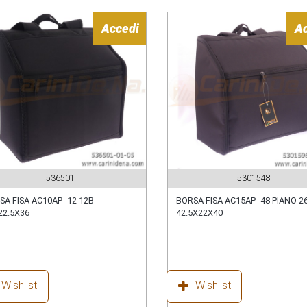
Accedi
A
536501
5301548
SA FISA AC10AP- 12 12B
BORSA FISA AC15AP- 48 PIANO 2
22.5X36
42.5X22X40
Wishlist
Wishlist