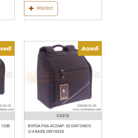
Wishlist
ccedi
Accedi
530202
 120B
BORSA FISA AC20AP- 02 DIATONICO
2/4 BASSI 28X16X30