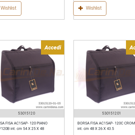
Wishlist
Wishlist
Accedi
A
53015120
530151201
SA FISA AC15AP- 120 PIANO
BORSA FISA AC15AP- 120C CROM
120B int. cm 54 X 25 X 48
int. cm 48 X 26 X 43.5