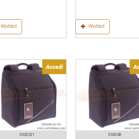
Wishlist
Wishlist
Accedi
A
5302021
530208