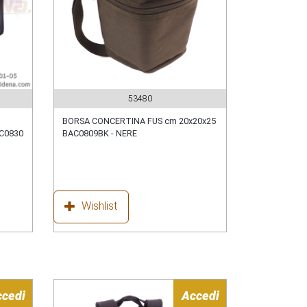
53480
BORSA CONCERTINA FUS cm 20x20x25
AC0830
BAC0809BK - NERE
Wishlist
ccedi
Accedi