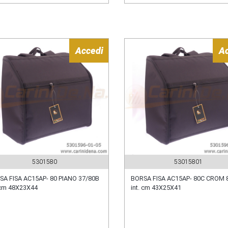
Accedi
A
5301580
53015801
SA FISA AC15AP- 80 PIANO 37/80B
BORSA FISA AC15AP- 80C CROM 
 cm 48X23X44
int. cm 43X25X41