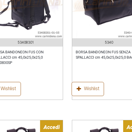
53408301
5340
SA BANDONEON FUS CON
BORSA BANDONEON FUS SENZA
LACCI cm 45,0x25,0x25,0
SPALLACCI cm 45,0x25,0x25,0 B
0830SP
Wishlist
Wishlist
Accedi
A