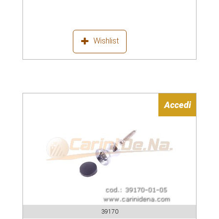
Wishlist
Accedi
39170